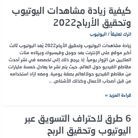
قناة
اليوتيوب
كيفية زيادة مشاهدات اليوتيوب
في
وتحقيق الأرباح2022
عام
2023؟
اترك تعليقاً
/
اليوتيوب
زيادة مشاهدات اليوتيوب وتحقيق الأرباح2022 يُعد اليوتيوب ثالث
أكبر موقع على الإنترنت بعد جوجل وفيسبوك ويرتاده مئات
الملايين من الزوار يومياً. إذ يرجع ذلك إلى تخصصه في نشر أحدث
مقاطع الفيديو حول العالم، حيث يتم نشر ما يعادل خمسة مليارات
من مقاطع الفيديو حولالعالم بصفة يومية. ومعه ازاد استخدامه
من قبل أصحاب الأعمال وكذلك الأشخاص …
كيفية
قراءة المزيد »
زيادة
مشاهدات
اليوتيوب
6 طرق لاحتراف التسويق عبر
وتحقيق
اليوتيوب وتحقيق الربح
الأرباح2022