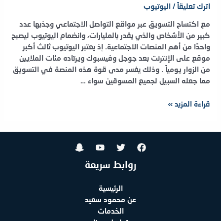
اترك تعليقاً
/
اليوتيوب
مع اكتساح التسويق عبر مواقع التواصل الاجتماعي وجذبها عدد
كبير من الأشخاص والذي يقدر بالمليارات، وانضمام اليوتيوب ليصبح
واحدًا من أهم المنصات الاجتماعية. إذ يعتبر اليوتيوب ثالث أكبر
موقع على الإنترنت بعد جوجل وفيسبوك ويرتاده مئات الملايين
من الزوار يومياً . وذلك يفسر مدى قوة هذه المنصة في التسويق
مما جعله السبيل لجميع المسوقين سواء …
6
قراءة المزيد »
طرق
لاحتراف
التسويق
عبر
اليوتيوب
روابط سريعة
وتحقيق
الربح
الرئيسية
عن محمود سعيد
الخدمات