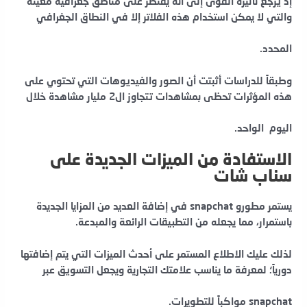
إذ يرجع تأثيره القوى إلى أنه يقتصر على مناطق جغرافية معينة
والتي لا يمكن استخدام هذه الفلاتر إلا في النطاق الجغرافي
المحدد.
وطبقاً للدراسات أثبتت أن الصور والفيديوهات التي تحتوي على
هذه المؤثرات تحظى بمشاهدات تتجاوز ال2 مليار مشاهدة خلال
اليوم الواحد.
الاستفادة من الميزات الجديدة على
سناب شات
يستمر مطورو snapchat في إضافة العديد من المزايا الجديدة
باستمرار، مما يجعله من التطبيقات الرائعة والمبدعة.
لذلك عليك الاطلاع المستمر على أحدث الميزات التي يتم إضافتها
دورياً؛ لمعرفة ما يناسب علامتك التجارية ويجعل التسويق عبر
snapchat مواكباً للتطويرات.