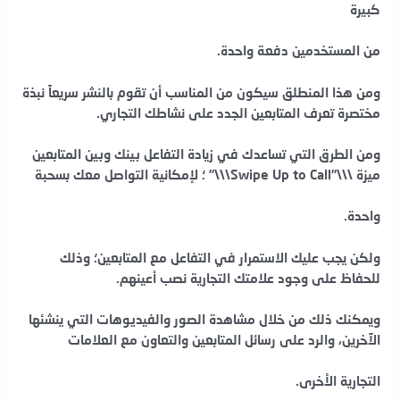
كبيرة
من
المستخدمين دفعة واحدة.
ومن هذا المنطلق سيكون من المناسب أن تقوم بالنشر سريعاً نبذة
مختصرة تعرف المتابعين الجدد على نشاطك التجاري.
ومن الطرق التي تساعدك في زيادة التفاعل بينك وبين المتابعين
ميزة \\\”Swipe Up to Call\\\” ؛ لإمكانية التواصل معك بسحبة
واحدة.
ولكن يجب عليك الاستمرار في التفاعل مع المتابعين؛ وذلك
للحفاظ على وجود علامتك التجارية نصب أعينهم.
ويمكنك ذلك من خلال مشاهدة الصور والفيديوهات التي ينشئها
الآخرين، والرد على رسائل المتابعين والتعاون مع العلامات
التجارية
الأخرى.