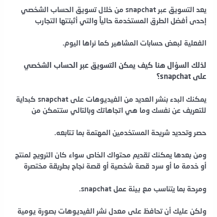
يعد التسويق عبر snapchat من خلال تسويق الحساب الشخصي
إحدى أفضل الطرق المستخدمة حالياً والتي أثبتتها التجارب
الفعلية لبعض حسابات المشاهير كما نراها اليوم.
لذلك السؤال هنا كيف يمكن التسويق عبر الحساب الشخصي
على snapchat؟
يمكنك البدء بنشر العديد من الفيديوهات على snapchat كبداية
للتعريف عن نفسك وما هي اتجاهاتك وبالتالي ستتمكن من
حصر وتحديد شريحة المستخدمين المهتمة بما تتابعه.
ومن بعدها يمكنك تقديم محتواك الخاص سواء كان الترويج لمنتج
أو خدمة ما أو سرد قصة شخصية أو قصة نجاح بطريقة مختصرة
ومرحة بما يتناسب مع بيئة عمل snapchat.
ولكن عليك أن تحافظ على معدل نشر الفيديوهات بصورة يومية