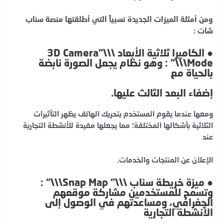
ومن أمثلة الميزات الجديدة نسبياً التي أطلقتها منصة سناب
شات :
● الكاميرا ثلاثية الأبعاد \\\”3D Camera
Mode\\\” : وهو نظام يجعل الصورة نابضة
بالحياة مع
إضفاء البعد الثالث عليها.
ومعها عندما يقوم المستخدم بتحريك الهاتف يظهر التأثيرات
الثلاثية بأشكالها المختلفة؛ مما يجعلها مفيدة للأنشطة التجارية
عند
الإعلان عن المنتجات والخدمات.
● ميزة خريطة سناب \\\” Snap Map\\\” :
وتسمح للمستخدمين مشاركة موقعهم
الجغرافي، ومساعدتهم في الوصول إلى
الأنشطة التجارية