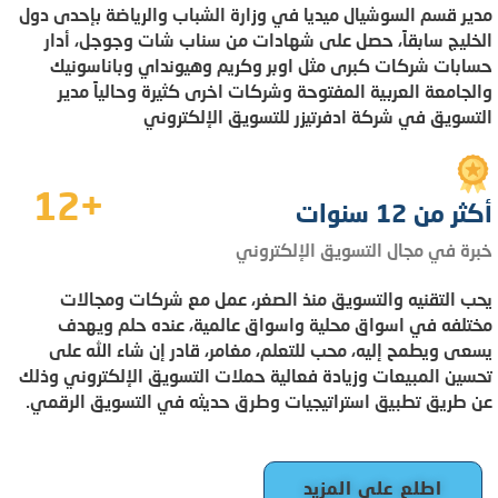
مدير قسم السوشيال ميديا في وزارة الشباب والرياضة بإحدى دول
الخليج سابقاً، حصل على شهادات من سناب شات وجوجل، أدار
حسابات شركات كبرى مثل اوبر وكريم وهيونداي وباناسونيك
والجامعة العربية المفتوحة وشركات اخرى كثيرة وحالياً مدير
التسويق في شركة ادفرتيزر للتسويق الإلكتروني
+12
أكثر من 12 سنوات
خبرة في مجال التسويق الإلكتروني
يحب التقنيه والتسويق منذ الصغر، عمل مع شركات ومجالات
مختلفه في اسواق محلية واسواق عالمية، عنده حلم ويهدف
يسعى ويطمح إليه، محب للتعلم، مغامر، قادر إن شاء الله على
تحسين المبيعات وزيادة فعالية حملات التسويق الإلكتروني وذلك
عن طريق تطبيق استراتيجيات وطرق حديثه في التسويق الرقمي.
اطلع على المزيد